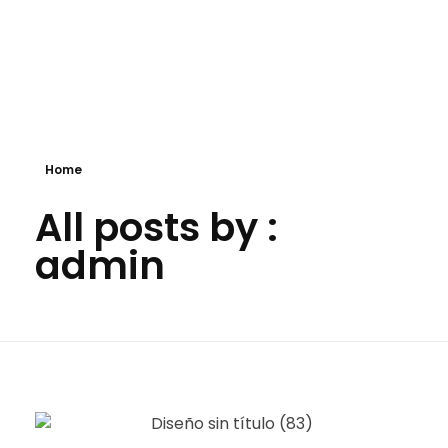
GSC NEUMATICOS
GSC Neumáticos, ubicada en Valladolid, se dedica a la comercialización de neumáticos para uso agrícola, agroindustrial e industrial.
Home
All posts by :
admin